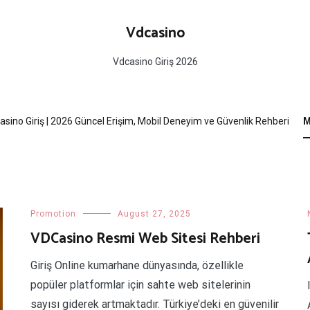
Vdcasino
Vdcasino Giriş 2026
asino Giriş | 2026 Güncel Erişim, Mobil Deneyim ve Güvenlik Rehberi
M
Promotion
August 27, 2025
VDCasino Resmi Web Sitesi Rehberi
Giriş Online kumarhane dünyasında, özellikle
popüler platformlar için sahte web sitelerinin
sayısı giderek artmaktadır. Türkiye’deki en güvenilir