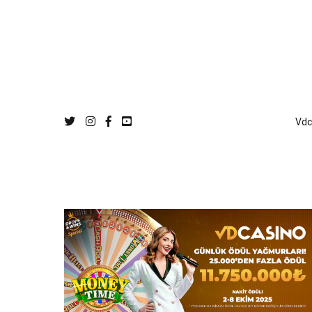
Skip
to
content
Vdc
More