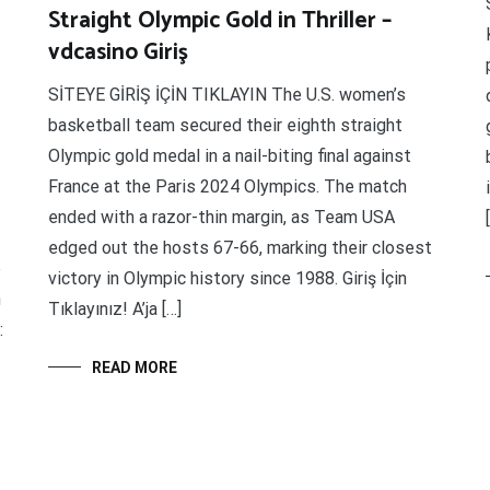
Straight Olympic Gold in Thriller –
vdcasino Giriş
SİTEYE GİRİŞ İÇİN TIKLAYIN The U.S. women’s
basketball team secured their eighth straight
Olympic gold medal in a nail-biting final against
France at the Paris 2024 Olympics. The match
ended with a razor-thin margin, as Team USA
edged out the hosts 67-66, marking their closest
b
victory in Olympic history since 1988. Giriş İçin
n
Tıklayınız! A’ja […]
:
READ MORE