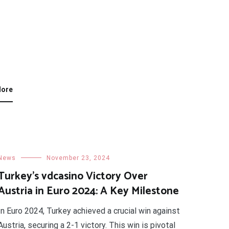
ore
News
November 23, 2024
Turkey’s vdcasino Victory Over
Austria in Euro 2024: A Key Milestone
In Euro 2024, Turkey achieved a crucial win against
Austria, securing a 2-1 victory. This win is pivotal