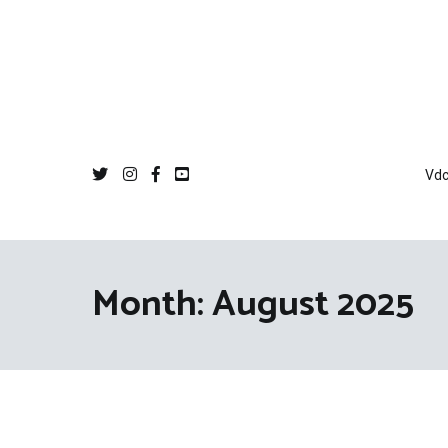
Skip
to
content
Vdc
Month:
August 2025